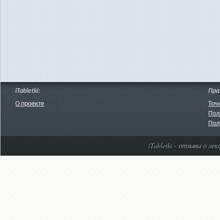
iTabletki:
Пра
О проекте
Точ
Пол
Пол
iTabletki - отзывы о ле