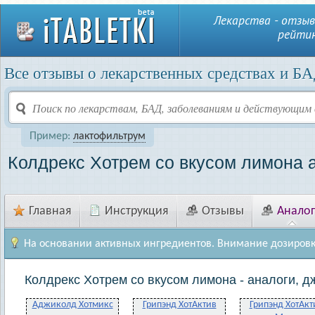
Лекарства - отзыв
рейтин
Все отзывы о лекарственных средствах и БА
Пример:
лактофильтрум
Колдрекс Хотрем со вкусом лимона 
Главная
Инструкция
Отзывы
Анало
На основании активных ингредиентов. Внимание дозировк
Колдрекс Хотрем со вкусом лимона - аналоги, д
Аджиколд Хотмикс
Грипэнд ХотАктив
Грипэнд ХотАкт