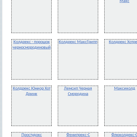
Макс
Колдрекс - порошок
Колдрекс МаксГрипп
Колдрекс Хотр
черносмородиновый
Колдрекс Юниор Хот
Лемсип Черная
Максиколд
Дринк
Смородина
Простудокс
Фенипрекс-С
Флюколдекс-