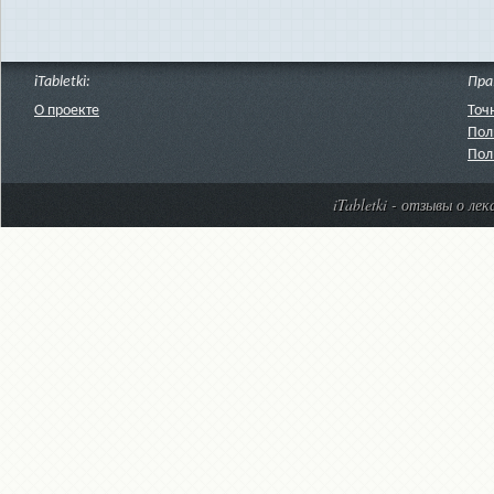
iTabletki:
Пра
О проекте
Точ
Пол
Пол
iTabletki - отзывы о ле