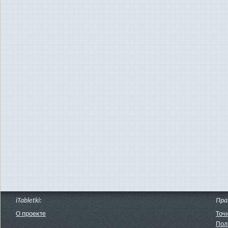
iTabletki:
Пра
О проекте
Точ
Пол