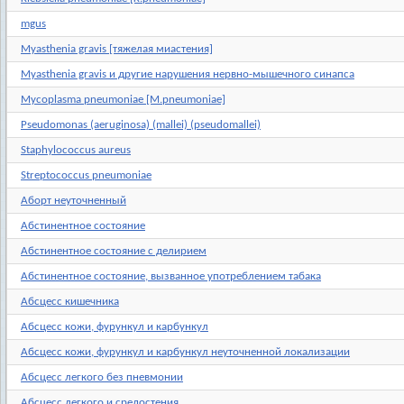
mgus
Myasthenia gravis [тяжелая миастения]
Myasthenia gravis и другие нарушения нервно-мышечного синапса
Mycoplasma pneumoniae [M.pneumoniae]
Pseudomonas (aeruginosa) (mallei) (pseudomallei)
Staphylococcus aureus
Streptococcus pneumoniae
Аборт неуточненный
Абстинентное состояние
Абстинентное состояние с делирием
Абстинентное состояние, вызванное употреблением табака
Абсцесс кишечника
Абсцесс кожи, фурункул и карбункул
Абсцесс кожи, фурункул и карбункул неуточненной локализации
Абсцесс легкого без пневмонии
Абсцесс легкого и средостения