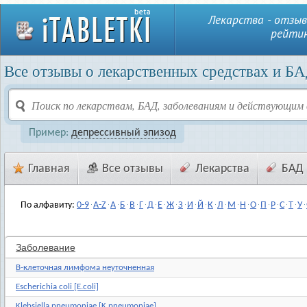
Лекарства - отзыв
рейтин
Все отзывы о лекарственных средствах и БА
Пример:
депрессивный эпизод
Главная
Все отзывы
Лекарства
БАД
По алфавиту:
0-9
A-Z
А
Б
В
Г
Д
Е
Ж
З
И
Й
К
Л
М
Н
О
П
Р
С
Т
У
Заболевание
B-клеточная лимфома неуточненная
Escherichia coli [E.coli]
Klebsiella pneumoniae [K.pneumoniae]