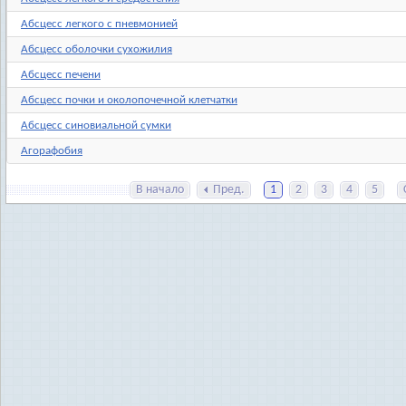
Абсцесс легкого с пневмонией
Абсцесс оболочки сухожилия
Абсцесс печени
Абсцесс почки и околопочечной клетчатки
Абсцесс синовиальной сумки
Агорафобия
В начало
Пред.
1
2
3
4
5