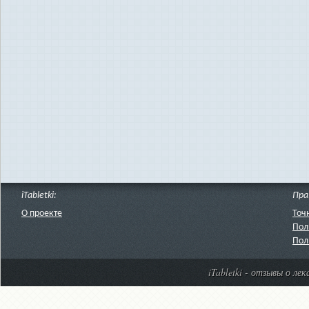
iTabletki:
Пра
О проекте
Точ
Пол
Пол
iTabletki - отзывы о ле