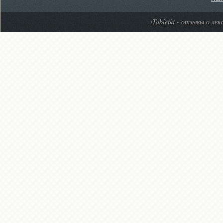
iTabletki - отзывы о ле