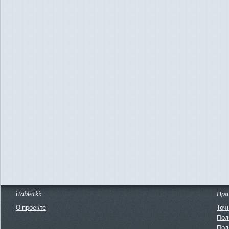
iTabletki:
Пра
О проекте
Точ
Пол
Пол