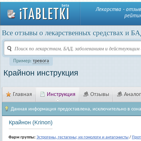
Лекарства - отзыв
рейтин
Все отзывы о лекарственных средствах и БА
Пример:
тревога
Крайнон инструкция
Главная
Инструкция
Отзывы
Анало
Данная информация предоставлена, исключительно в озн
Крайнон (Krinon)
Фарм группы:
Эстрогены, гестагены; их гомологи и антагонисты
/
Прот