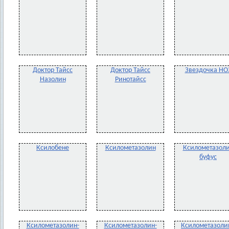
Доктор Тайсс
Доктор Тайсс
Звездочка НО
Назолин
Ринотайсс
Ксилобене
Ксилометазолин
Ксилометазол
буфус
Ксилометазолин-
Ксилометазолин-
Ксилометазоли