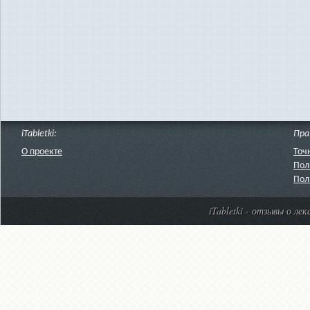
iTabletki:
Пра
О проекте
Точ
Пол
Пол
iTabletki - отзывы о ле