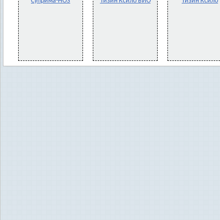
Суприма-НОЗ
Тизин Ксило БИО
Тизин Ксило