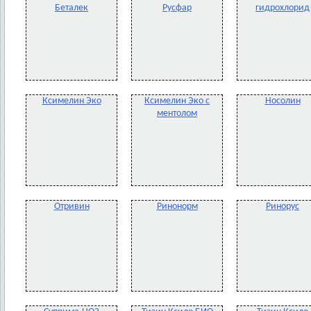
Беталек
Русфар
гидрохлорид
Ксимелин Эко
Ксимелин Эко с
Носолин
ментолом
Отривин
Ринонорм
Ринорус