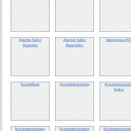
Доктор Тайсс
Доктор Тайсс
Звездочка НО
Назолин
Ринотайсс
Ксилобене
Ксилометазолин
Ксилометазол
буфус
Ксилометазолин-
Ксилометазолин-
Ксилометазоли