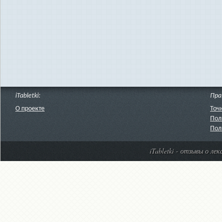
iTabletki:
Пра
О проекте
Точ
Пол
Пол
iTabletki - отзывы о ле