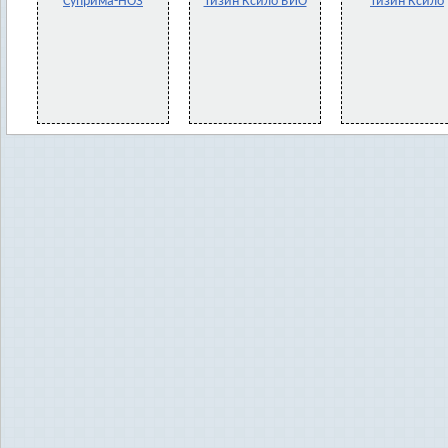
Суприма-НОЗ
Тизин Ксило БИО
Тизин Ксило