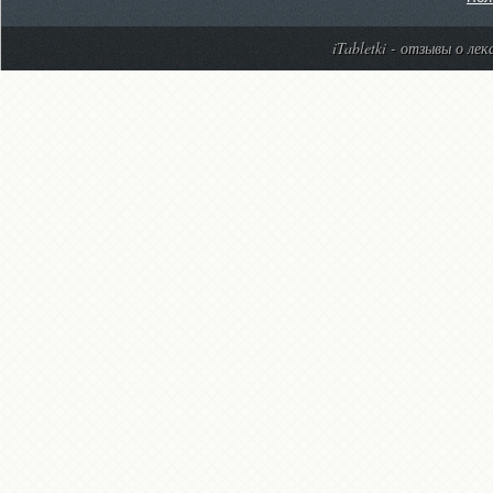
iTabletki - отзывы о ле