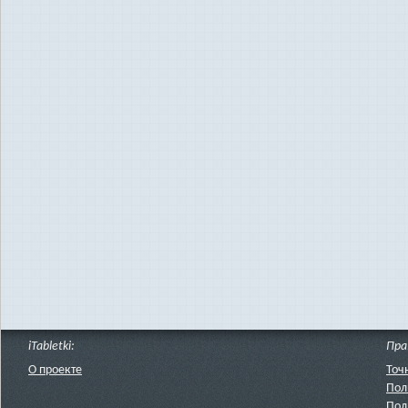
iTabletki:
Пра
О проекте
Точ
Пол
Пол