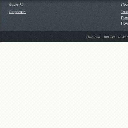
iTabletki:
Пра
О проекте
Точ
Пол
Пол
iTabletki - отзывы о ле