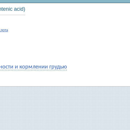
enic acid)
слота
ости и кормлении грудью