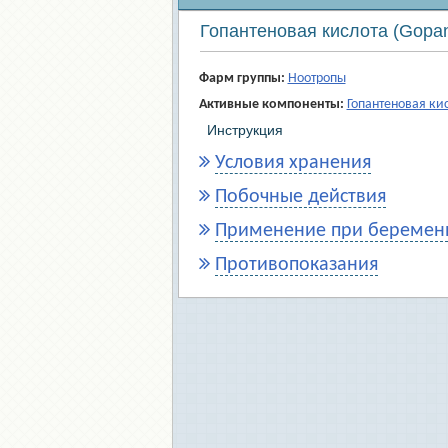
Гопантеновая кислота (Gopant
Фарм группы:
Ноотропы
Активные компоненты:
Гопантеновая ки
Инструкция
Условия хранения
Побочные действия
Применение при беременн
Противопоказания