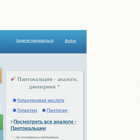
Зарегистрироваться
Войти
Пантокальцин - аналоги,
дженерики
*
Гопантеновая кислота
Гопантам
Пантогам
Посмотреть все аналоги -
Пантокальцин
* - на основании активных