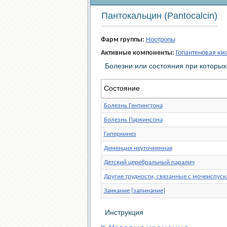
Пантокальцин (Pantocalcin)
Фарм группы:
Ноотропы
Активные компоненты:
Гопантеновая ки
Болезни или состояния при которы
Состояние
Болезнь Гентингтона
Болезнь Паркинсона
Гиперкинез
Деменция неуточненная
Детский церебральный паралич
Другие трудности, связанные с мочеиспус
Заикание [запинание]
Легкое когнитивное расстройство
Инструкция
Недержание мочи неуточненное