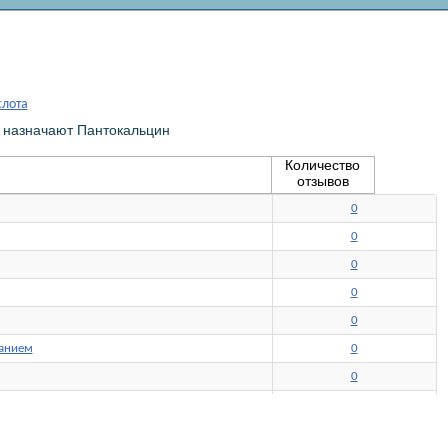
слота
х назначают Пантокальцин
Количество
отзывов
0
0
0
0
0
канием
0
0
1
0