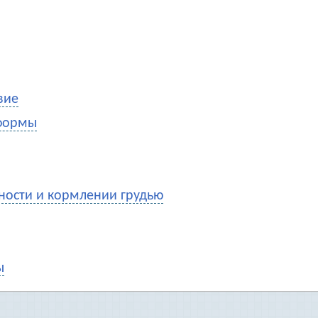
ептическими препаратами
0
вие
 формы
ости и кормлении грудью
ы