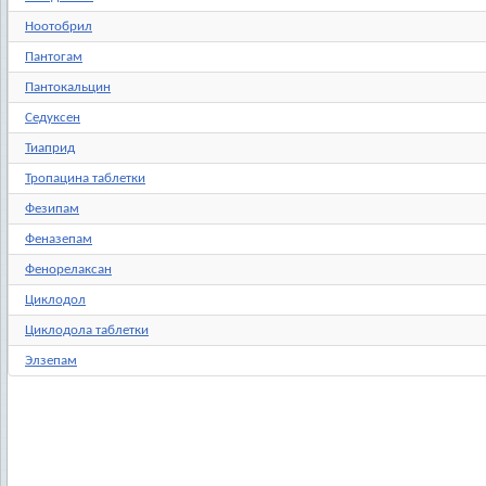
Ноотобрил
Пантогам
Пантокальцин
Седуксен
Тиаприд
Тропацина таблетки
Фезипам
Феназепам
Фенорелаксан
Циклодол
Циклодола таблетки
Элзепам