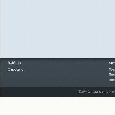
iTabletki:
Пра
О проекте
Точ
Пол
Пол
iTabletki - отзывы о ле