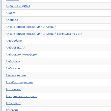
Айронил СЕДИКО
Аколат
Алопрол
Алоэ экстракт жидкий для инъекций
Алоэ экстракт жидкий для инъекций в ампулах по 1 мл
Амбробене
АмброГЕКСАЛ
Амброксол-Хемофарм
Амбролан
Амбросан
Аминофиллин
Апо-Окстрифиллин
Артромакс
Аскорил экспекторант
Астмопент
Атровент