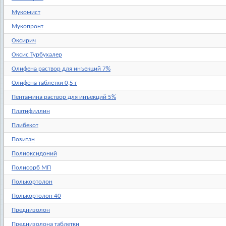
Мукомист
Мукопронт
Оксирич
Оксис Турбухалер
Олифена раствор для инъекций 7%
Олифена таблетки 0,5 г
Пентамина раствор для инъекций 5%
Платифиллин
Плибекот
Позитан
Полиоксидоний
Полисорб МП
Полькортолон
Полькортолон 40
Преднизолон
Преднизолона таблетки