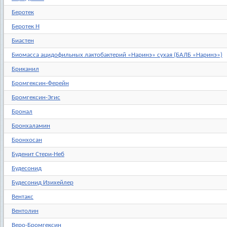
Беротек
Беротек Н
Биастен
Биомасса ацидофильных лактобактерий «Наринэ» сухая (БАЛБ «Наринэ»)
Бриканил
Бромгексин-Ферейн
Бромгексин-Эгис
Бронал
Бронхаламин
Бронхосан
Буденит Стери-Неб
Будесонид
Будесонид Изихейлер
Вентакс
Вентолин
Веро-Бромгексин