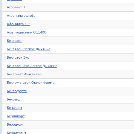
Атровент Н
Атропина сульфат
Афонилум СР
Ацетилцистеин СЕДИКО
Беклазон
Беклазон Легкое Дыхание
Беклазон Эко
Беклазон Эко Легкое Дыхание
Бекломет Изихейлер
Беклометазон Орион Фарма
Беклофорте
Бекотид
Бенакорт
Берликорт
Беродуал
Беродуал Н