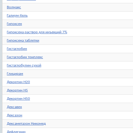
Волмакс
Галиум-Хель
Гипоксен
Гипоксена раствор для инъекций 7%
Гипоксена таблетки
Гистаглобин
Гистаглобин триплекс
Гистаглобулин сухой
Глицирам
Декортин Н20
Декортин Н5
Декортин Н50
Дексавен
Дексазон
Дексаметазон Никомед
Дефлегмин