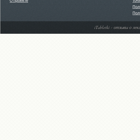
О проекте
Точ
Пол
Пол
iTabletki - отзывы о ле