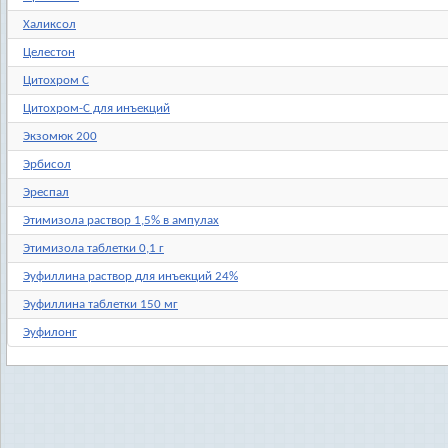
Халиксол
Целестон
Цитохром C
Цитохром-C для инъекций
Экзомюк 200
Эрбисол
Эреспал
Этимизола раствор 1,5% в ампулах
Этимизола таблетки 0,1 г
Эуфиллина раствор для инъекций 24%
Эуфиллина таблетки 150 мг
Эуфилонг