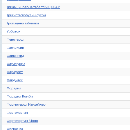
Триамцинолона таблетки 0,004 г
Тригистаглобулин сухой
Тропацина таблетки
Урбазон
Фенотерол
Флекоксин
Фликсотид
Флуимуцил
Флуифорт
Флюдитек
Форадил
Форадил Комби
Формотерол Изихейлер
Фортекортин
Фортекортин Моно
Френасма