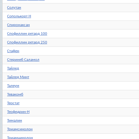
Солутан
Сополькорт Н
Спиронаксан
Спофиллин ретард 100
Спофиллин ретард 250
Стафен
Стеринеб Саламол
Тайлед
Тайлед Минт
Талеум
Тевакомб
Теостат
Теофедрин-Н
Тималин
Триамсинолон
Триамцинолон