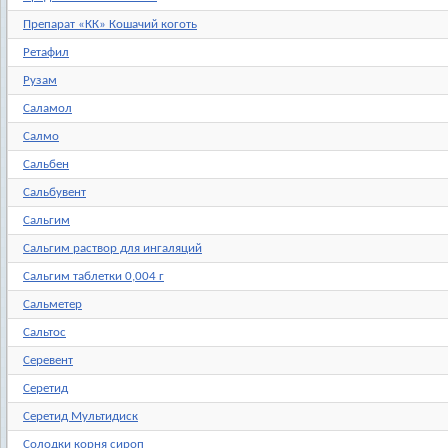
Препарат «КК» Кошачий коготь
Ретафил
Рузам
Саламол
Салмо
Сальбен
Сальбувент
Сальгим
Сальгим раствор для ингаляций
Сальгим таблетки 0,004 г
Сальметер
Сальтос
Серевент
Серетид
Серетид Мультидиск
Солодки корня сироп