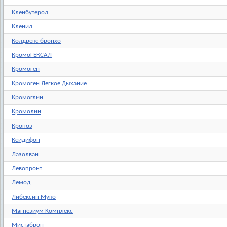
Кленбутерол
Кленил
Колдрекс бронхо
КромоГЕКСАЛ
Кромоген
Кромоген Легкое Дыхание
Кромоглин
Кромолин
Кропоз
Ксидифон
Лазолван
Левопронт
Лемод
Либексин Муко
Магнезиум Комплекс
Мистаброн