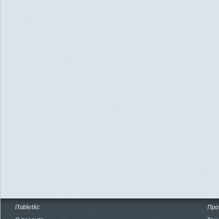
iTabletki:
Пра