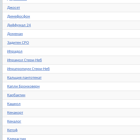
Джосет
Димефосфон
Диффумал 24
Доменан
Задитен СРО
Ипрадол
Ипрамол Стери-Неб
Ипратропиум Стери-Неб
Кальция пантотенат
Капли Бронховерн
Карбактин
Кашнол
Кенакорт
Кеналог
Кетоф
Клемастин