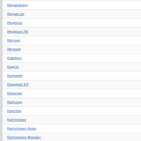
Индапамид
Индапсан
Индерал
Индерал ЛА
Ирузид
Ирумед
Каверил
Кадуэт
Камирен
Камирен ХЛ
Капилар
Капозид
Капотен
Каптоприл
Каптоприл-Акри
Каптоприл-Ферейн