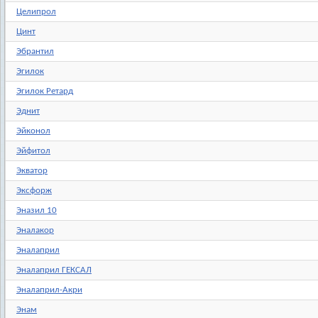
Целипрол
Цинт
Эбрантил
Эгилок
Эгилок Ретард
Эднит
Эйконол
Эйфитол
Экватор
Эксфорж
Эназил 10
Эналакор
Эналаприл
Эналаприл ГЕКСАЛ
Эналаприл-Акри
Энам