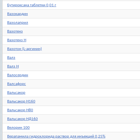
Бутироксана таблетки 0,01 г
Вазокардин
Вазолаприл
Вазотенз
Вазотенз Н
Вазотон (L-аргинин)
Валз
Валз Н
Валосердин
Валсафорс
Вальсакор
Вальсакор Н160
Вальсакор Н80
Вальсакор НД160
Велорин 100
Верапамила гидрохлорида раствор для инъекций 0,25%