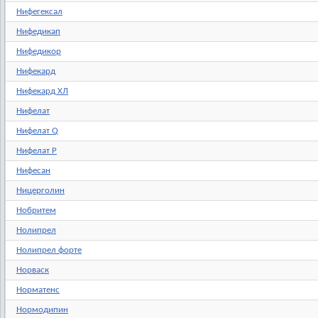
Нифегексал
Нифедикап
Нифедикор
Нифекард
Нифекард ХЛ
Нифелат
Нифелат Q
Нифелат Р
Нифесан
Ницерголин
Нобритем
Нолипрел
Нолипрел форте
Норваск
Норматенс
Нормодипин