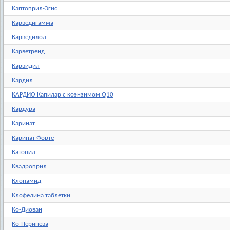
Каптоприл-Эгис
Карведигамма
Карведилол
Карветренд
Карвидил
Кардил
КАРДИО Капилар с коэнзимом Q10
Кардура
Каринат
Каринат Форте
Катопил
Квадроприл
Клопамид
Клофелина таблетки
Ко-Диован
Ко-Перинева