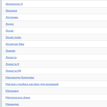
Лизинотон Н
Лизорил
Логимакс
Лодоз
Лозап
Лозап плюс
Лозартан-Тева
Локрен
Лориста
Лориста Н
Лориста НД
Магнезиум Комплекс
Магния сульфата раствор для инъекций
Метокард
Метопролол-Акри
Микардис