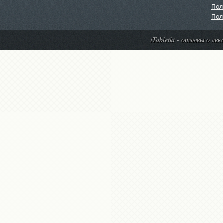
Пол
Пол
iTabletki - отзывы о ле