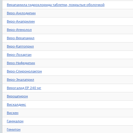
Верапамила гидрохлорида таблетки, покрытые оболочкой
Веро-Амлодипин
Веро-Анаприлин
Веро-Атенолол
Веро-Верапамил
Веро-Каптоприл
Веро-Лозартан
Веро-Нифедипин
Веро-Спиронолактон
Веро-Эналаприл
Верогалид ЕР 240 мг
Верошпирон
Вискалдикс
Вискен
Гаммалон
Гемитон