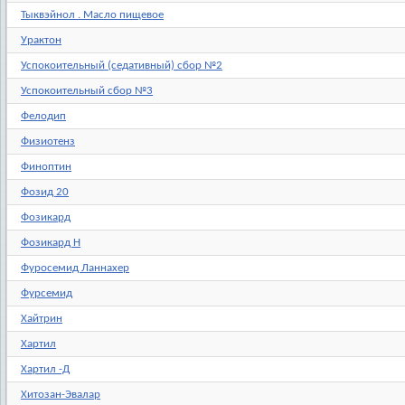
Тыквэйнол . Масло пищевое
Урактон
Успокоительный (седативный) сбор №2
Успокоительный сбор №3
Фелодип
Физиотенз
Финоптин
Фозид 20
Фозикард
Фозикард Н
Фуросемид Ланнахер
Фурсемид
Хайтрин
Хартил
Хартил -Д
Хитозан-Эвалар