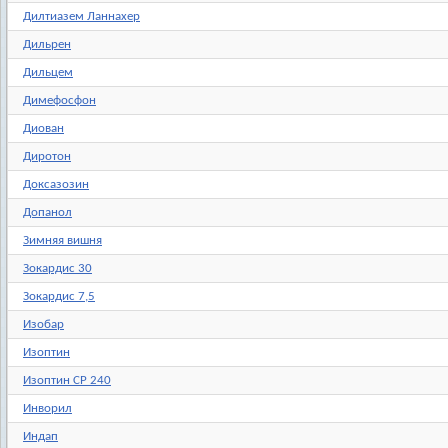
Дилтиазем Ланнахер
Дильрен
Дильцем
Димефосфон
Диован
Диротон
Доксазозин
Допанол
Зимняя вишня
Зокардис 30
Зокардис 7,5
Изобар
Изоптин
Изоптин СР 240
Инворил
Индап