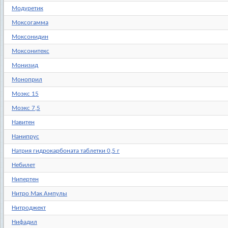
Модуретик
Моксогамма
Моксонидин
Моксонитекс
Монизид
Моноприл
Моэкс 15
Моэкс 7,5
Навитен
Нанипрус
Натрия гидрокарбоната таблетки 0,5 г
Небилет
Нипертен
Нитро Мак Ампулы
Нитроджект
Нифадил