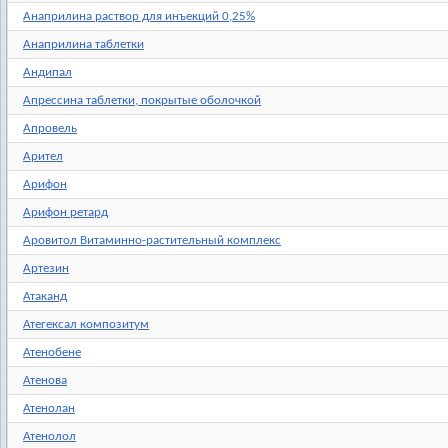
Анаприлина раствор для инъекций 0,25%
Анаприлина таблетки
Андипал
Апрессина таблетки, покрытые оболочкой
Апровель
Арител
Арифон
Арифон ретард
Аровитол Витаминно-растительный комплекс
Артезин
Атаканд
Атегексал композитум
Атенобене
Атенова
Атенолан
Атенолол