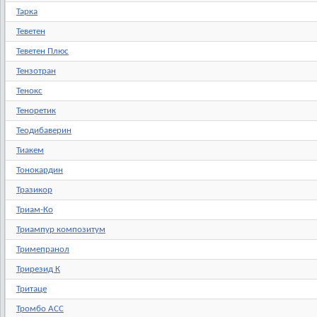
Тарка
Теветен
Теветен Плюс
Тензотран
Тенокс
Теноретик
Теодибаверин
Тиакем
Тонокардин
Тразикор
Триам-Ко
Триампур композитум
Тримепранол
Трирезид К
Тритаце
Тромбо АСС