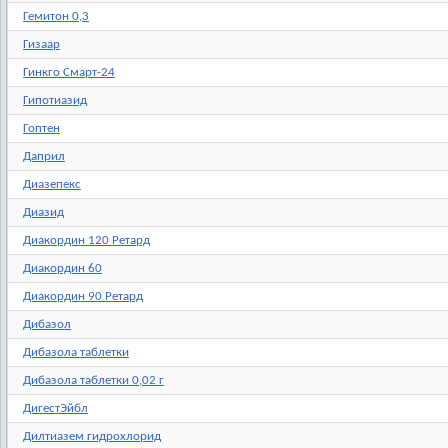
Гемитон 0,3
Гизаар
Гинкго Смарт-24
Гипотиазид
Гоптен
Даприл
Диазепекс
Диазид
Диакордин 120 Ретард
Диакордин 60
Диакордин 90 Ретард
Дибазол
Дибазола таблетки
Дибазола таблетки 0,02 г
ДигестЭйбл
Дилтиазем гидрохлорид