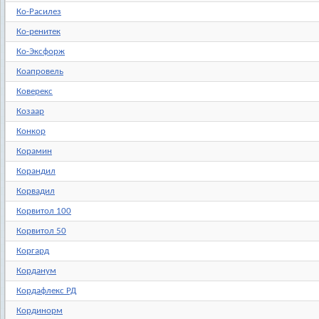
Ко-Расилез
Ко-ренитек
Ко-Эксфорж
Коапровель
Коверекс
Козаар
Конкор
Корамин
Корандил
Корвадил
Корвитол 100
Корвитол 50
Коргард
Корданум
Кордафлекс РД
Кординорм