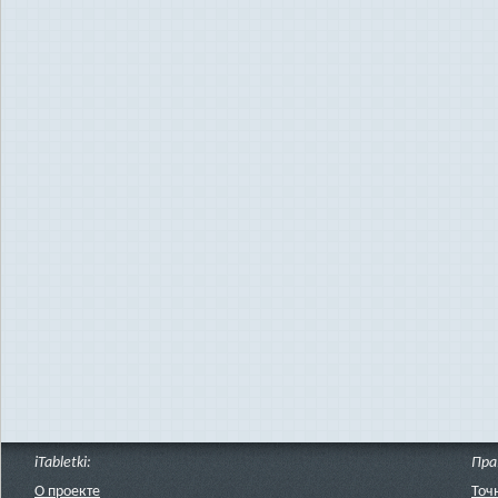
iTabletki:
Пра
О проекте
Точ