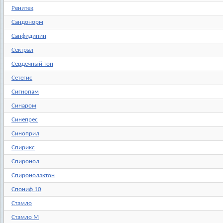
Ренитек
Сандонорм
Санфидипин
Сектрал
Сердечный тон
Сетегис
Сигнопам
Синаром
Синепрес
Синоприл
Спирикс
Спиронол
Спиронолактон
Спониф 10
Стамло
Стамло М