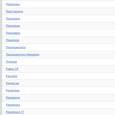
Празозин
Престариум
Прилазид
Приленап
Принивил
Принорм
Пропранолол
Пропранолол Никомед
Пумпан
Равел СР
Расилез
Редергин
Резерпин
Реланиум
Рениприл
Рениприл ГТ