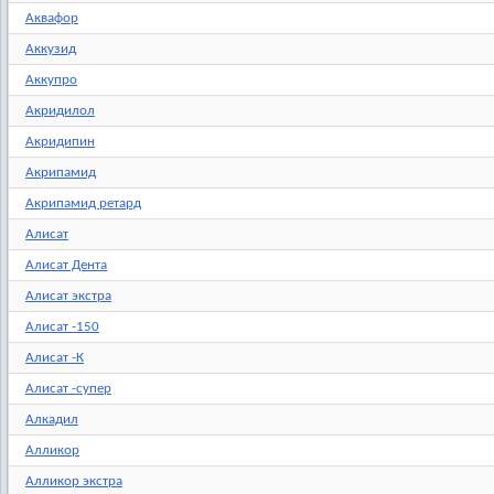
Аквафор
Аккузид
Аккупро
Акридилол
Акридипин
Акрипамид
Акрипамид ретард
Алисат
Алисат Дента
Алисат экстра
Алисат -150
Алисат -К
Алисат -супер
Алкадил
Алликор
Алликор экстра