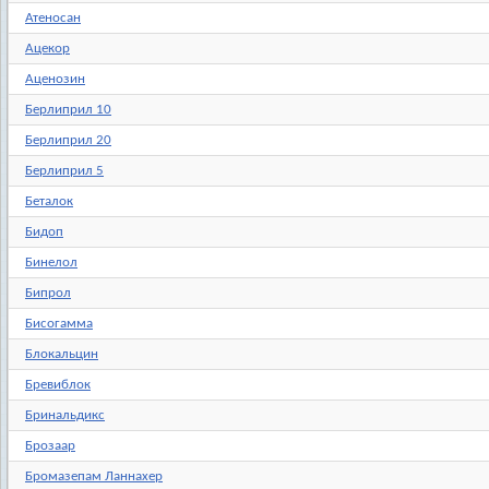
Атеносан
Ацекор
Аценозин
Берлиприл 10
Берлиприл 20
Берлиприл 5
Беталок
Бидоп
Бинелол
Бипрол
Бисогамма
Блокальцин
Бревиблок
Бринальдикс
Брозаар
Бромазепам Ланнахер