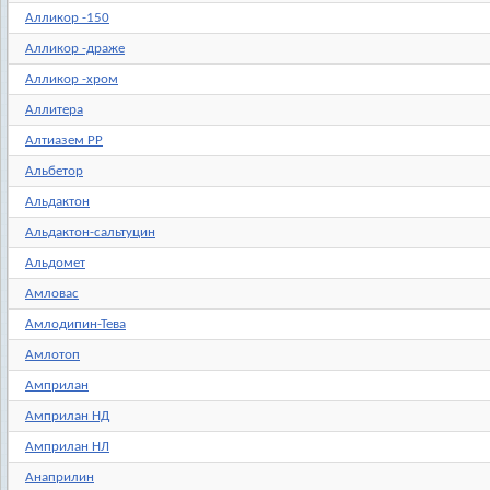
Алликор -150
Алликор -драже
Алликор -хром
Аллитера
Алтиазем РР
Альбетор
Альдактон
Альдактон-сальтуцин
Альдомет
Амловас
Амлодипин-Тева
Амлотоп
Амприлан
Амприлан НД
Амприлан НЛ
Анаприлин