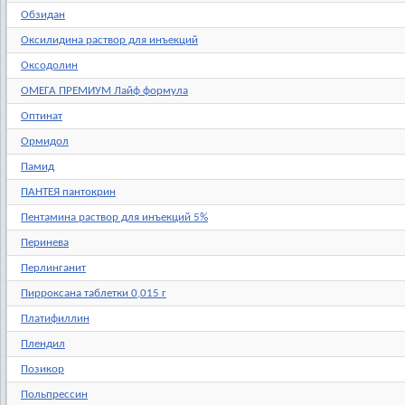
Обзидан
Оксилидина раствор для инъекций
Оксодолин
ОМЕГА ПРЕМИУМ Лайф формула
Оптинат
Ормидол
Памид
ПАНТЕЯ пантокрин
Пентамина раствор для инъекций 5%
Перинева
Перлинганит
Пирроксана таблетки 0,015 г
Платифиллин
Плендил
Позикор
Польпрессин