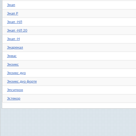
Энап
Энап Р
Энап -HЛ
Энап -HЛ 20
Энап -Н
Энаренал
Энвас
Энзикс
Энзикс дуо
Энзикс дуо форте
Эпситрон
Эстекор