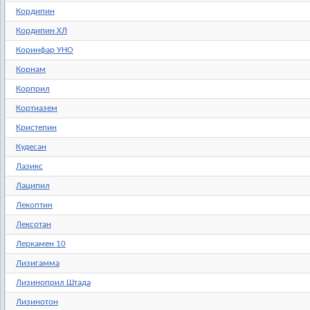
Кордипин
Кордипин XЛ
Коринфар УНО
Корнам
Корприл
Кортиазем
Кристепин
Кудесан
Лазикс
Лаципил
Лекоптин
Лексотан
Леркамен 10
Лизигамма
Лизиноприл Штада
Лизинотон